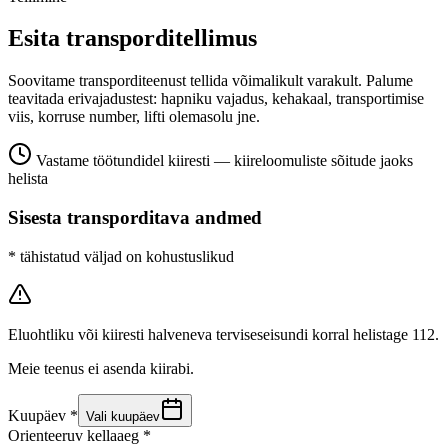
Esita transporditellimus
Soovitame transporditeenust tellida võimalikult varakult. Palume
teavitada erivajadustest: hapniku vajadus, kehakaal, transportimise
viis, korruse number, lifti olemasolu jne.
Vastame töötundidel kiiresti — kiireloomuliste sõitude jaoks
helista
Sisesta transporditava andmed
* tähistatud väljad on kohustuslikud
Eluohtliku või kiiresti halveneva terviseseisundi korral helistage 112.
Meie teenus ei asenda kiirabi.
Kuupäev *
Vali kuupäev
Orienteeruv kellaaeg *