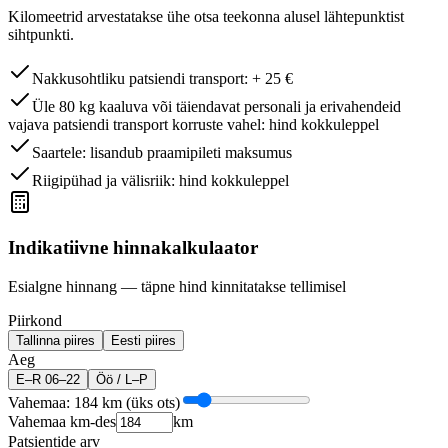
Kilomeetrid arvestatakse ühe otsa teekonna alusel lähtepunktist
sihtpunkti.
Nakkusohtliku patsiendi transport: + 25 €
Üle 80 kg kaaluva või täiendavat personali ja erivahendeid
vajava patsiendi transport korruste vahel: hind kokkuleppel
Saartele: lisandub praamipileti maksumus
Riigipühad ja välisriik: hind kokkuleppel
Indikatiivne hinnakalkulaator
Esialgne hinnang — täpne hind kinnitatakse tellimisel
Piirkond
Tallinna piires
Eesti piires
Aeg
E–R 06–22
Öö / L–P
Vahemaa: 184 km (üks ots)
Vahemaa km-des
km
Patsientide arv