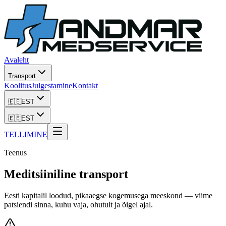
Avaleht
Transport
Koolitus
Julgestamine
Kontakt
🇪🇪
EST
🇪🇪
EST
TELLIMINE
Teenus
Meditsiiniline transport
Eesti kapitalil loodud, pikaaegse kogemusega meeskond — viime
patsiendi sinna, kuhu vaja, ohutult ja õigel ajal.