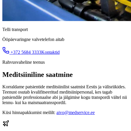
Telli transport
Ööpäevaringne valvetelefon aitab
+372 5684 3333
Kontaktid
Rahvusvaheline teenus
Meditsiiniline saatmine
Korraldame patsientide meditsiinilist saatmist Eestis ja välisriikides.
Teenust osutab kvalifitseeritud meditsiinipersonal, kes tagab
patsiendile professionaalse abi ja jälgimise kogu transpordi vältel nii
lennu- kui ka maismaatransspordil.
Küsi hinnapakkumist meililt:
aivo@medservice.ee