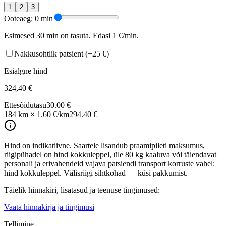
1
2
3
Ooteaeg: 0 min
Esimesed 30 min on tasuta. Edasi 1 €/min.
Nakkusohtlik patsient
(+25 €)
Esialgne hind
324,40
€
Ettesõidutasu
30.00
€
184 km × 1.60 €/km
294.40
€
Hind on indikatiivne. Saartele lisandub praamipileti maksumus,
riigipühadel on hind kokkuleppel, üle 80 kg kaaluva või täiendavat
personali ja erivahendeid vajava patsiendi transport korruste vahel:
hind kokkuleppel. Välisriigi sihtkohad — küsi pakkumist.
Täielik hinnakiri, lisatasud ja teenuse tingimused:
Vaata hinnakirja ja tingimusi
Tellimine