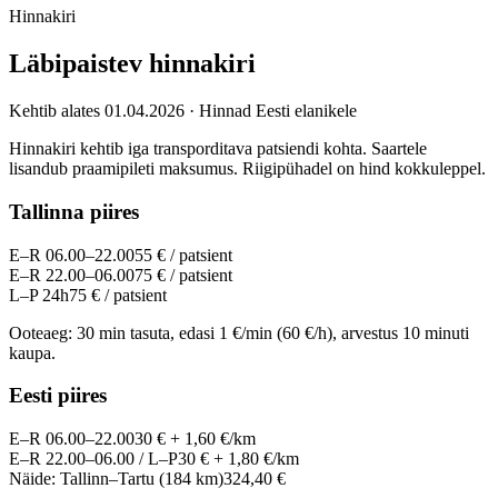
Hinnakiri
Läbipaistev hinnakiri
Kehtib alates 01.04.2026 · Hinnad Eesti elanikele
Hinnakiri kehtib iga transporditava patsiendi kohta. Saartele
lisandub praamipileti maksumus. Riigipühadel on hind kokkuleppel.
Tallinna piires
E–R 06.00–22.00
55 € / patsient
E–R 22.00–06.00
75 € / patsient
L–P 24h
75 € / patsient
Ooteaeg: 30 min tasuta, edasi 1 €/min (60 €/h), arvestus 10 minuti
kaupa.
Eesti piires
E–R 06.00–22.00
30 € + 1,60 €/km
E–R 22.00–06.00 / L–P
30 € + 1,80 €/km
Näide: Tallinn–Tartu (184 km)
324,40 €