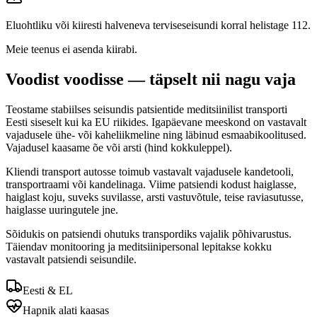
Eluohtliku või kiiresti halveneva terviseseisundi korral helistage 112.
Meie teenus ei asenda kiirabi.
Voodist voodisse — täpselt nii nagu vaja
Teostame stabiilses seisundis patsientide meditsiinilist transporti
Eesti siseselt kui ka EU riikides. Igapäevane meeskond on vastavalt
vajadusele ühe- või kaheliikmeline ning läbinud esmaabikoolitused.
Vajadusel kaasame õe või arsti (hind kokkuleppel).
Kliendi transport autosse toimub vastavalt vajadusele kandetooli,
transportraami või kandelinaga. Viime patsiendi kodust haiglasse,
haiglast koju, suveks suvilasse, arsti vastuvõtule, teise raviasutusse,
haiglasse uuringutele jne.
Sõidukis on patsiendi ohutuks transpordiks vajalik põhivarustus.
Täiendav monitooring ja meditsiinipersonal lepitakse kokku
vastavalt patsiendi seisundile.
Eesti & EL
Hapnik alati kaasas