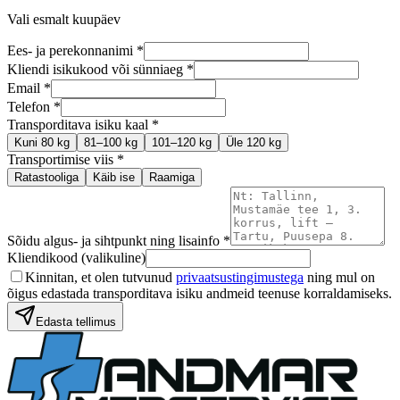
Vali esmalt kuupäev
Ees- ja perekonnanimi *
Kliendi isikukood või sünniaeg *
Email *
Telefon *
Transporditava isiku kaal *
Kuni 80 kg
81–100 kg
101–120 kg
Üle 120 kg
Transportimise viis *
Ratastooliga
Käib ise
Raamiga
Sõidu algus- ja sihtpunkt ning lisainfo *
Kliendikood (valikuline)
Kinnitan, et olen tutvunud
privaatsustingimustega
ning mul on
õigus edastada transporditava isiku andmeid teenuse korraldamiseks.
Edasta tellimus