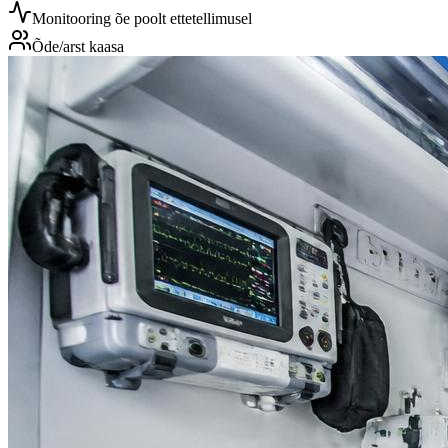
Monitooring õe poolt ettetellimusel
Õde/arst kaasa